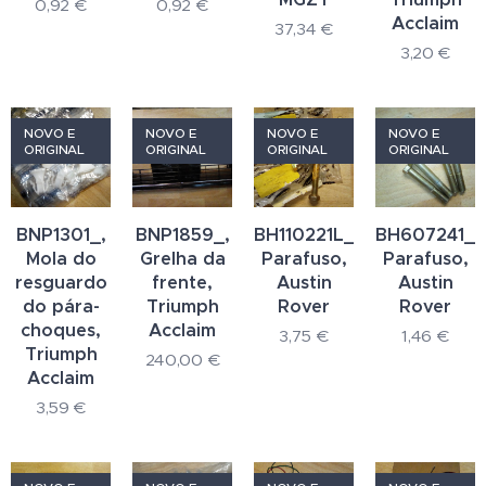
0,92
€
0,92
€
Acclaim
37,34
€
3,20
€
NOVO E
NOVO E
NOVO E
NOVO E
ORIGINAL
ORIGINAL
ORIGINAL
ORIGINAL
BNP1301_,
BNP1859_,
BH110221L_,
BH607241_,
Mola do
Grelha da
Parafuso,
Parafuso,
resguardo
frente,
Austin
Austin
do pára-
Triumph
Rover
Rover
choques,
Acclaim
3,75
€
1,46
€
Triumph
240,00
€
Acclaim
3,59
€