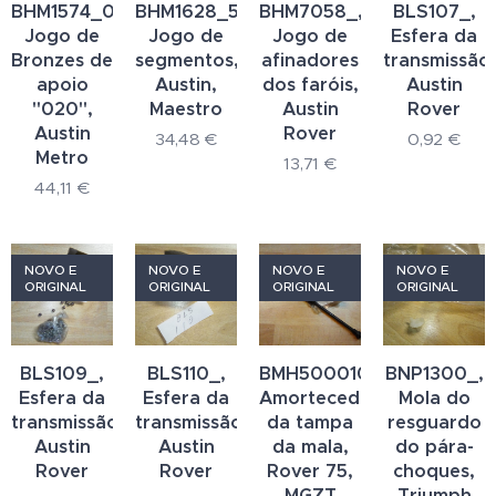
BHM1574_020_,
BHM1628_50_,
BHM7058_,
BLS107_,
Jogo de
Jogo de
Jogo de
Esfera da
Bronzes de
segmentos,
afinadores
transmissão,
apoio
Austin,
dos faróis,
Austin
"020",
Maestro
Austin
Rover
Austin
Rover
34,48
€
0,92
€
Metro
13,71
€
44,11
€
NOVO E
NOVO E
NOVO E
NOVO E
ORIGINAL
ORIGINAL
ORIGINAL
ORIGINAL
BLS109_,
BLS110_,
BMH500010_,
BNP1300_,
Esfera da
Esfera da
Amortecedor
Mola do
transmissão,
transmissão,
da tampa
resguardo
Austin
Austin
da mala,
do pára-
Rover
Rover
Rover 75,
choques,
MGZT
Triumph