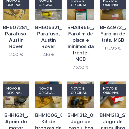
NOVO E
NOVO E
NOVO E
NOVO E
ORIGINAL
ORIGINAL
ORIGINAL
ORIGINAL
BH607281_,
BH606321_,
BHA4966_,
BHA4973_,
Parafuso,
Parafuso,
Farolim de
Farolim de
Austin
Austin
pisca e
trás, MGB
Rover
Rover
mínimos da
113,95
€
frente,
2,50
€
2,16
€
MGB
75,52
€
NOVO E
NOVO E
NOVO E
NOVO E
ORIGINAL
ORIGINAL
ORIGINAL
ORIGINAL
BHH1621_,
BHM1006_020_,
BHM1212_010_,
BHM1213_ST
Apoio do
Kit de
Jogo de
Jogo de
motor
bronzes de
casquilhos
casquilhos