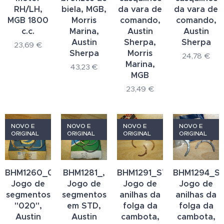
RH/LH,
biela, MGB,
da vara de
da vara de
MGB 1800
Morris
comando,
comando,
c.c.
Marina,
Austin
Austin
Austin
Sherpa,
Sherpa
23,69
€
Sherpa
Morris
24,78
€
Marina,
43,23
€
MGB
23,49
€
NOVO E
NOVO E
NOVO E
NOVO E
ORIGINAL
ORIGINAL
ORIGINAL
ORIGINAL
BHM1260_020_,
BHM1281_,
BHM1291_STD_,
BHM1294_ST
Jogo de
Jogo de
Jogo de
Jogo de
segmentos
segmentos
anilhas da
anilhas da
"020",
em STD,
folga da
folga da
Austin
Austin
cambota,
cambota,