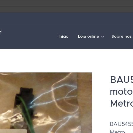
r
Início
Loja online
Sobre nós
BAU5
motor
Metr
BAU5455,
Metro