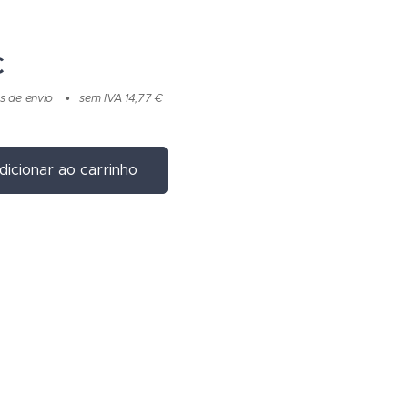
€
s de envio
sem IVA 14,77 €
dicionar ao carrinho