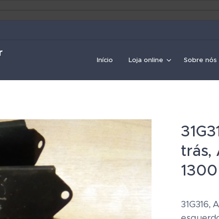
r
Início
Loja online
Sobre nós
31G31
trás,
1300
31G316, A
esquerdo)