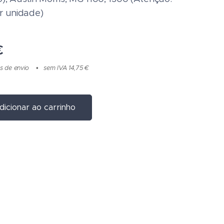
r unidade)
€
s de envio
sem IVA 14,75 €
dicionar ao carrinho