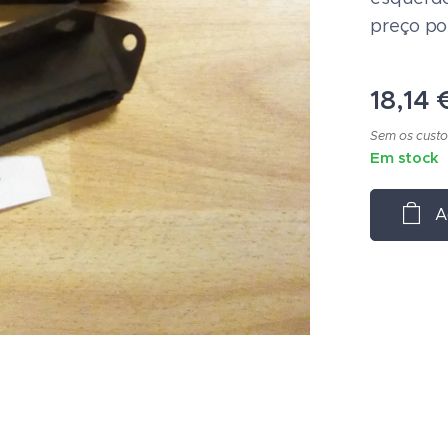
preço po
18,14
Sem os custo
Em stock
A