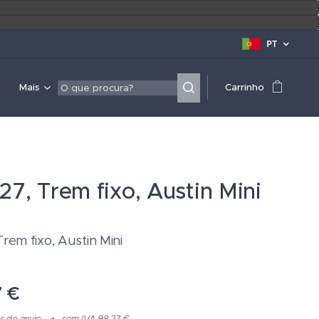
PT
Mais
Carrinho
7, Trem fixo, Austin Mini
rem fixo, Austin Mini
7
€
s de envio
sem IVA 98,27 €