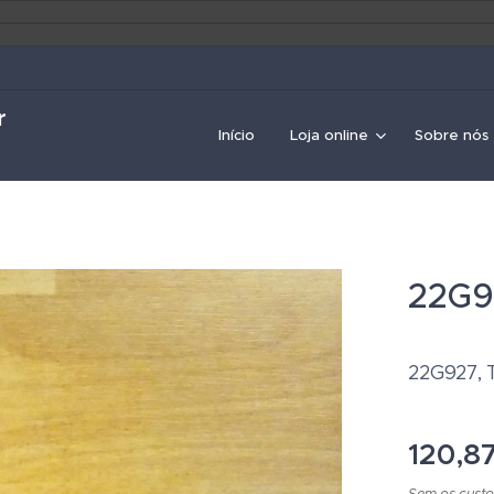
r
Início
Loja online
Sobre nós
22G92
22G927, T
120,8
Sem os custo