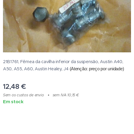
21B1761, Fêmea da cavilha inferior da suspensão, Austin A40,
A50, A55, A60, Austin Healey, J4
(Atenção: preço por unidade
)
12,48
€
Sem os custos de envio
sem IVA 10,15 €
Em stock