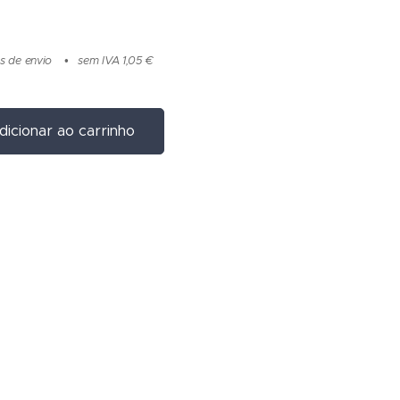
s de envio
sem IVA 1,05 €
dicionar ao carrinho