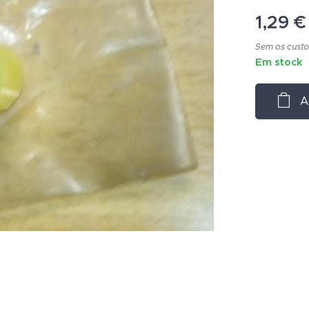
1,29
€
Sem os custo
Em stock
A