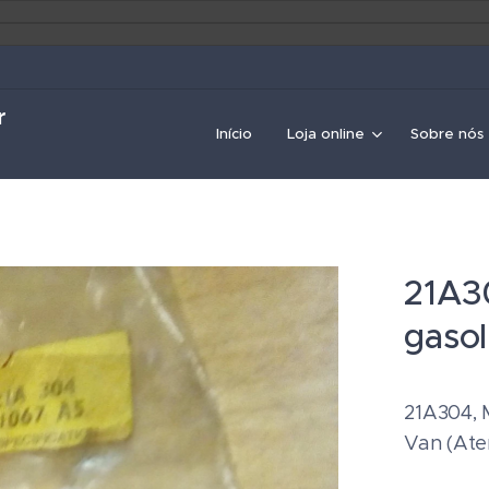
r
Início
Loja online
Sobre nós
21A3
gasol
21A304, M
Van (Ate