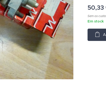
50,33
Sem os custo
Em stock
A