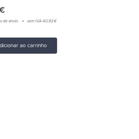
€
s de envio
sem IVA 40,92 €
dicionar ao carrinho