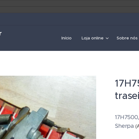
r
Início
Loja online
Sobre nós
17H7
trase
17H7500, 
Sherpa
(