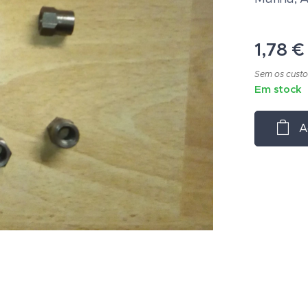
1,78
€
Sem os custo
Em stock
A