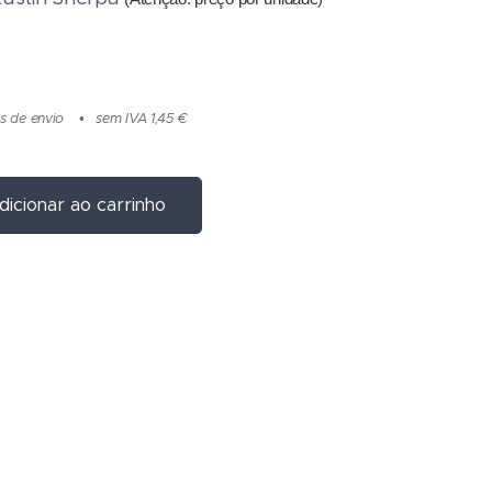
s de envio
sem IVA 1,45 €
dicionar ao carrinho