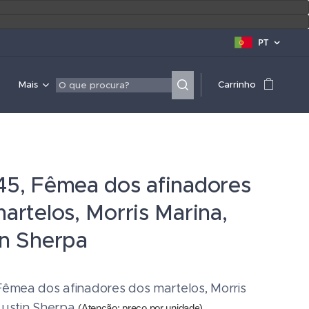
PT
Mais
Carrinho
45, Fêmea dos afinadores
artelos, Morris Marina,
in Sherpa
Fêmea dos afinadores dos martelos, Morris
Austin Sherpa
(Atenção: preço por unidade
)