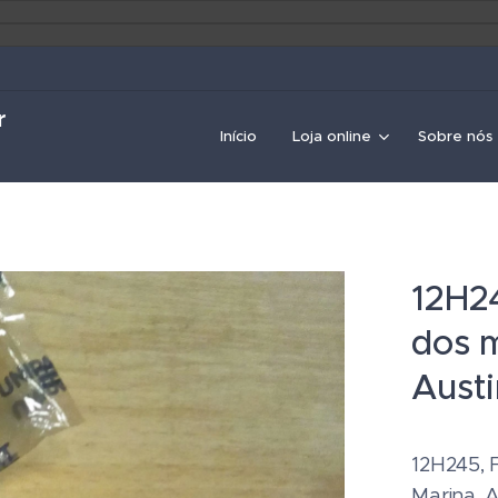
r
Início
Loja online
Sobre nós
12H2
dos m
Aust
12H245, 
Marina, 